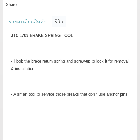
Share
รายละเอียดสินค้า
รีวิว
JTC-1709 BRAKE SPRING TOOL
• Hook the brake return spring and screw-up to lock it for removal
& installation.
• A smart tool to service those breaks that don`t use anchor pins.