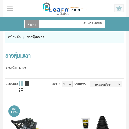
ค้นหาละเอียด
เข้าสู่ระบบ
สมัครสมาชิก
หน้าหลัก
ยางหุ้มเพลา
สินค้าที่สนใจ
( 0 )
ยางหุ้มเพลา
HOME
ยางหุ้มเพลา
PRODUCTS
แสดงผล
แสดง
รายการ
BRAND
PROMOTIONS
ลด
17%
CONTACT US