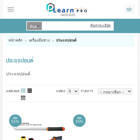
ค้นหาละเอียด
เข้าสู่ระบบ
สมัครสมาชิก
หน้าหลัก
เครื่องมือช่าง
ประแจปอนด์
สินค้าที่สนใจ
( 0 )
ประแจปอนด์
HOME
ประแจปอนด์
PRODUCTS
แสดงผล
แสดง
รายการ
BRAND
PROMOTIONS
ลด
ลด
51%
15%
CONTACT US